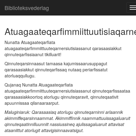
Biblioteksvederlag
T
n
Gå
Atuagaateqarfimmiittuutisiaqarn
til
hovedindhold
Nunatta Atuagaateqarfiata
atuagaateqarfimmiittuuteqarnersiutisiassanut qarasaasiakkut
qinnuteqarfissiaanut tikilluarit!
Qinnuteqarsinnaasut tamaasa kajumissaarusuppagut
qarasaasiakkut qinnuteqarfissaq nutaaq periarfissatut
atorluaqqullugu.
Qujanaq Nunatta Atuagaateqarfiata
atuagaateqarfimmiittuuteqarnersiutisiassanut qinnuteqarfissaataa
qarasaasiakkoortoq atorlugu qinnuteqaravit, qinnuteqaativit
apuunnissaa qilanaaraarput.
Maluginiaruk: Qarasaasiaq atorlugu qinnuteqarninni arlaannik
akimmiffeqarsinnaammat. Akimmiffinnik naammattuuissagaluaruit
qinnuteqaatinnilluunniit nassiussineq ajulissagaluaruit attavisat
ataaniittut atorlugit attavigisinnaavatsigut.